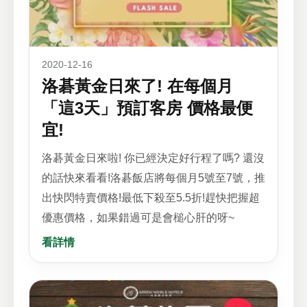
2020-12-16
洛碁黃金日來了! 在每個月
「這3天」預訂客房 價格最便
宜!
洛碁黃金日來啦! 你已經決定好行程了嗎? 還沒
的話快來看看!洛碁飯店將每個月5號至7號，推
出快閃特賣價格!最低下殺至5.5折!趕快把握超
優惠價格，如果錯過可是會槌心肝的呀~
看詳情