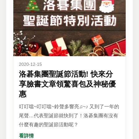
2020-12-15
洛碁集團聖誕節活動! 快來分
享臉書文章領驚喜包及神秘優
惠
叮叮噹~叮叮噹~鈴聲多響亮♫~♪ 又到了一年的
尾聲…代表聖誕節就快到了！洛碁集團有沒有
什麼有趣的聖誕節活動呢？
看詳情