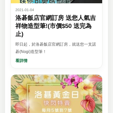
2021-01-04
洛碁飯店官網訂房 送您人氣吉
祥物造型筆!(市價$50 送完為
止)
即日起，於洛碁飯店官網訂房，就送您一支諾
碁(Nogi)造型筆！
看詳情