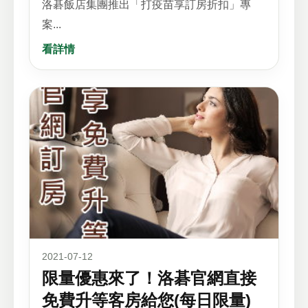
洛碁飯店集團推出「打疫苗享訂房折扣」專
案...
看詳情
2021-07-12
限量優惠來了！洛碁官網直接
免費升等客房給您(每日限量)